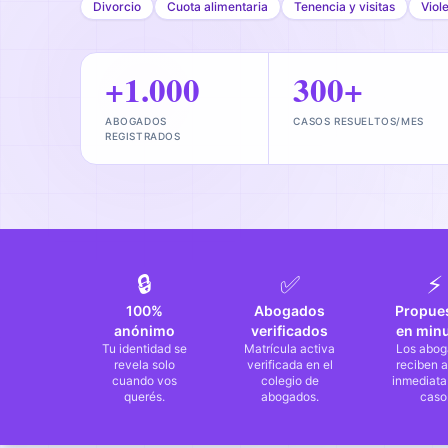
Divorcio
Cuota alimentaria
Tenencia y visitas
Viol
+1.000
300+
ABOGADOS
CASOS RESUELTOS/MES
REGISTRADOS
🔒
✅
⚡
100%
Abogados
Propue
anónimo
verificados
en min
Tu identidad se
Matrícula activa
Los abog
revela solo
verificada en el
reciben a
cuando vos
colegio de
inmediata
querés.
abogados.
caso