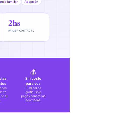
encia familiar
Adopción
2hs
PRIMER CONTACTO
💰
stas
Sin costo
utos
para vos
ados
Publicar es
lerta
gratis. Solo
 de tu
pagás honorarios
.
acordados.