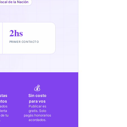
iscal de la Nación
2hs
PRIMER CONTACTO
💰
stas
Sin costo
utos
para vos
ados
Publicar es
lerta
gratis. Solo
 de tu
pagás honorarios
.
acordados.