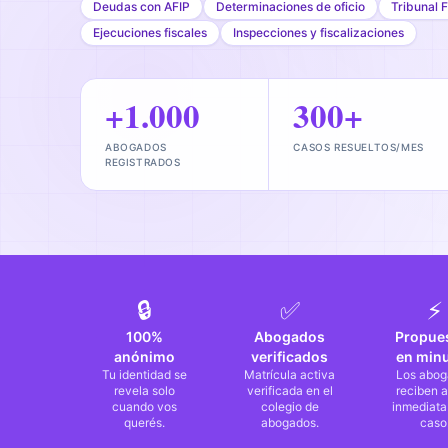
Deudas con AFIP
Determinaciones de oficio
Tribunal F
Ejecuciones fiscales
Inspecciones y fiscalizaciones
+1.000
300+
ABOGADOS
CASOS RESUELTOS/MES
REGISTRADOS
🔒
✅
⚡
100%
Abogados
Propue
anónimo
verificados
en min
Tu identidad se
Matrícula activa
Los abog
revela solo
verificada en el
reciben a
cuando vos
colegio de
inmediata
querés.
abogados.
caso