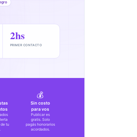
egro
2hs
PRIMER CONTACTO
💰
stas
Sin costo
utos
para vos
ados
Publicar es
lerta
gratis. Solo
 de tu
pagás honorarios
.
acordados.