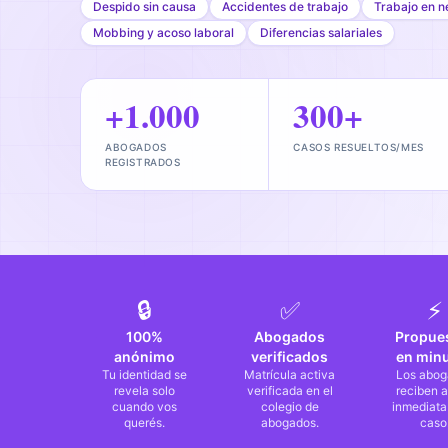
Despido sin causa
Accidentes de trabajo
Trabajo en n
Mobbing y acoso laboral
Diferencias salariales
+1.000
300+
ABOGADOS
CASOS RESUELTOS/MES
REGISTRADOS
🔒
✅
⚡
100%
Abogados
Propue
anónimo
verificados
en min
Tu identidad se
Matrícula activa
Los abog
revela solo
verificada en el
reciben a
cuando vos
colegio de
inmediata
querés.
abogados.
caso