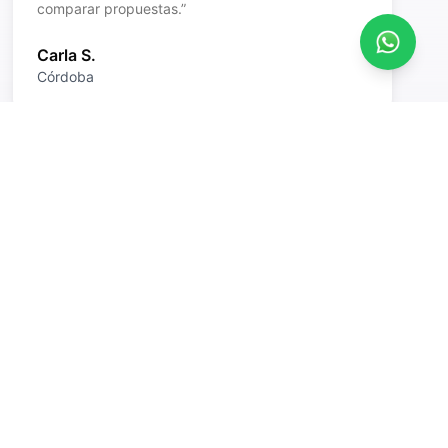
comparar propuestas.
”
Carla S.
Córdoba
trados
uestra red