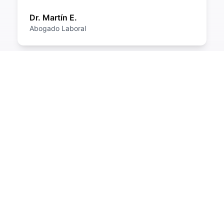
Dr. Martín E.
Abogado Laboral
NUESTRA RED
os Abogados
Regis
ales verificados que se han unido recientemente a n