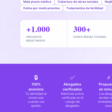
Mala praxis médica
Cobertura de obras sociales
Negli
Daños por medicamentos
Tratamientos de fertilidad
+1.000
300+
ABOGADOS
CASOS RESUELTOS/MES
REGISTRADOS
🔒
✅
⚡
100%
Abogados
Propue
anónimo
verificados
en min
Tu identidad se
Matrícula activa
Los abog
revela solo
verificada en el
reciben a
cuando vos
colegio de
inmediata
querés.
abogados.
caso