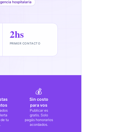
gencia hospitalaria
2hs
PRIMER CONTACTO
💰
stas
Sin costo
utos
para vos
ados
Publicar es
lerta
gratis. Solo
 de tu
pagás honorarios
.
acordados.