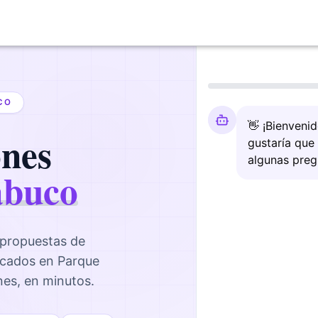
CO
👋 ¡Bienveni
ones
gustaría que
algunas preg
abuco
 propuestas de
icados en
Parque
ones, en minutos.