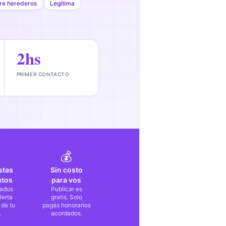
tre herederos
Legítima
2hs
PRIMER CONTACTO
💰
stas
Sin costo
utos
para vos
ados
Publicar es
lerta
gratis. Solo
 de tu
pagás honorarios
.
acordados.