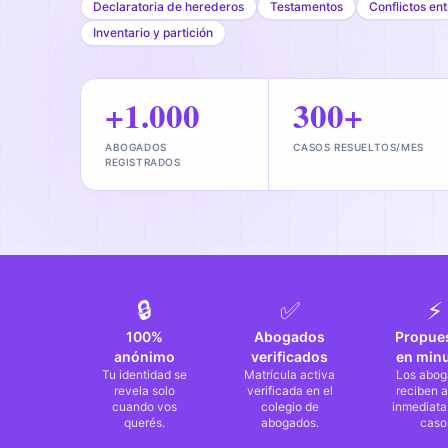
Declaratoria de herederos
Testamentos
Conflictos en
Inventario y partición
+1.000
300+
ABOGADOS
CASOS RESUELTOS/MES
REGISTRADOS
🔒
✅
⚡
100%
Abogados
Propue
anónimo
verificados
en min
Tu identidad se
Matrícula activa
Los abog
revela solo
verificada en el
reciben a
cuando vos
colegio de
inmediata
querés.
abogados.
caso