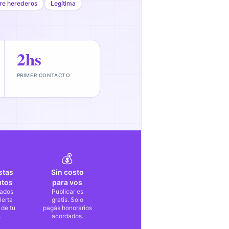
tre herederos
Legítima
2hs
PRIMER CONTACTO
💰
stas
Sin costo
utos
para vos
ados
Publicar es
lerta
gratis. Solo
 de tu
pagás honorarios
.
acordados.