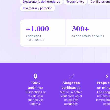
Declaratoria de herederos
Testamentos
Conflictos en
Inventario y partición
+1.000
300+
ABOGADOS
CASOS RESUELTOS/MES
REGISTRADOS
🔒
✅
⚡
100%
Abogados
Propue
anónimo
verificados
en min
Tu identidad se
Matrícula activa
Los abog
revela solo
verificada en el
reciben a
cuando vos
colegio de
inmediata
querés.
abogados.
caso