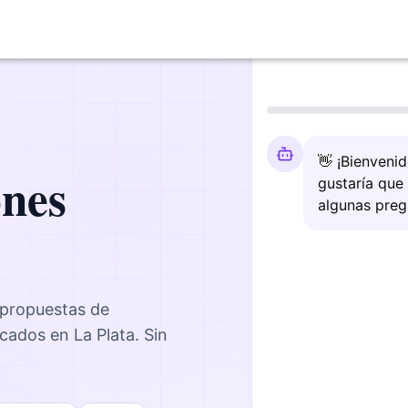
👋 ¡Bienveni
ones
gustaría que
algunas preg
 propuestas de
icados en
La Plata
. Sin