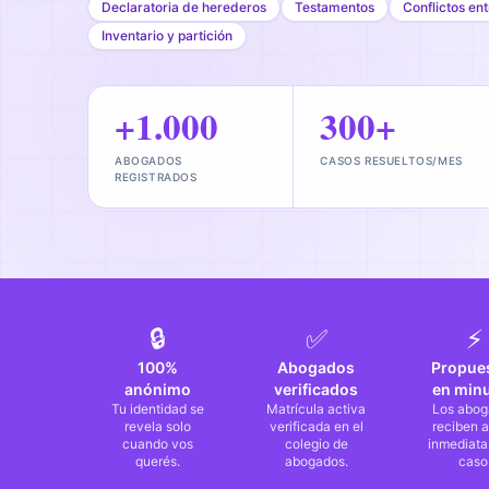
Declaratoria de herederos
Testamentos
Conflictos en
Inventario y partición
+1.000
300+
ABOGADOS
CASOS RESUELTOS/MES
REGISTRADOS
🔒
✅
⚡
100%
Abogados
Propue
anónimo
verificados
en min
Tu identidad se
Matrícula activa
Los abog
revela solo
verificada en el
reciben a
cuando vos
colegio de
inmediata
querés.
abogados.
caso