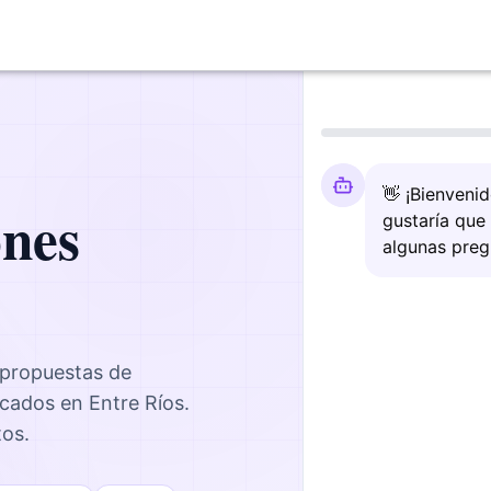
👋 ¡Bienveni
ones
gustaría que
algunas preg
 propuestas de
icados en
Entre Ríos
.
tos.