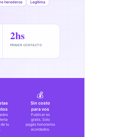
tre herederos
Legítima
2hs
PRIMER CONTACTO
💰
stas
Sin costo
utos
para vos
ados
Publicar es
lerta
gratis. Solo
 de tu
pagás honorarios
.
acordados.