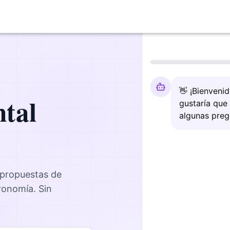
👋 ¡Bienveni
tal
gustaría que
algunas preg
 propuestas de
ronomía
. Sin