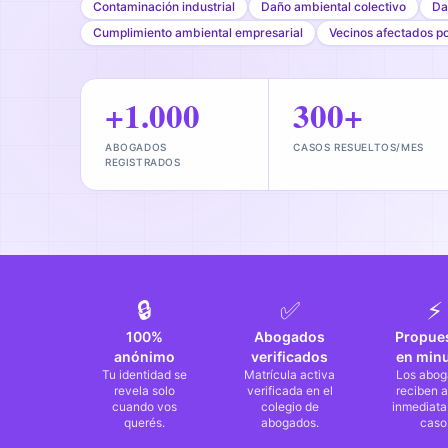
Contaminación industrial
Daño ambiental colectivo
Da
Cumplimiento ambiental empresarial
Vecinos afectados p
+1.000
300+
ABOGADOS
CASOS RESUELTOS/MES
REGISTRADOS
🔒
✅
⚡
100%
Abogados
Propue
anónimo
verificados
en min
Tu identidad se
Matrícula activa
Los abog
revela solo
verificada en el
reciben a
cuando vos
colegio de
inmediata
querés.
abogados.
caso