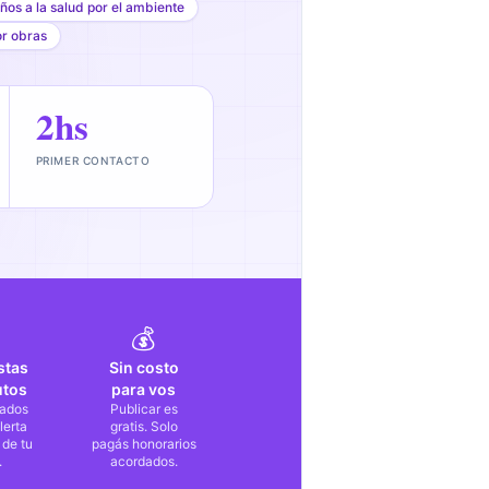
ños a la salud por el ambiente
or obras
2hs
PRIMER CONTACTO
💰
stas
Sin costo
utos
para vos
ados
Publicar es
lerta
gratis. Solo
 de tu
pagás honorarios
.
acordados.