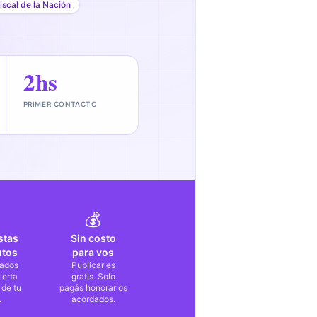
iscal de la Nación
2hs
PRIMER CONTACTO
💰
stas
Sin costo
utos
para vos
ados
Publicar es
lerta
gratis. Solo
 de tu
pagás honorarios
.
acordados.