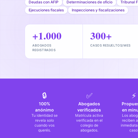
Deudas con AFIP
Determinaciones de oficio
Tribunal F
Ejecuciones fiscales
Inspecciones y fiscalizaciones
+1.000
300+
ABOGADOS
CASOS RESUELTOS/MES
REGISTRADOS
🔒
✅
⚡
100%
Abogados
Propue
anónimo
verificados
en min
Tu identidad se
Matrícula activa
Los abog
revela solo
verificada en el
reciben a
cuando vos
colegio de
inmediata
querés.
abogados.
caso