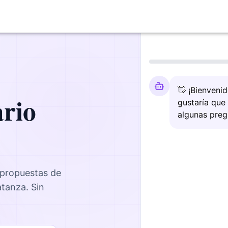
👋 ¡Bienveni
ario
gustaría que
algunas preg
 propuestas de
atanza
. Sin