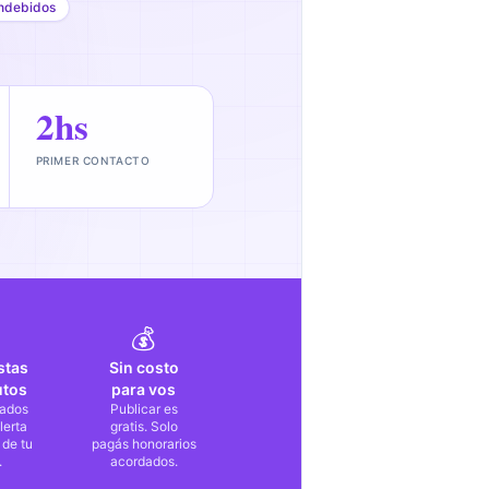
ndebidos
2hs
PRIMER CONTACTO
💰
stas
Sin costo
utos
para vos
ados
Publicar es
lerta
gratis. Solo
 de tu
pagás honorarios
.
acordados.