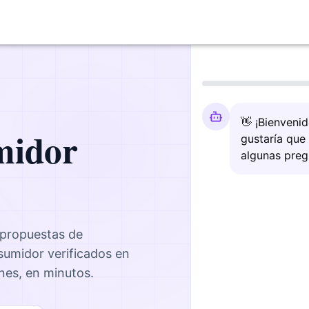
👋 ¡Bienveni
midor
gustaría que
algunas preg
 propuestas de
nsumidor
verificados en
ones, en minutos.