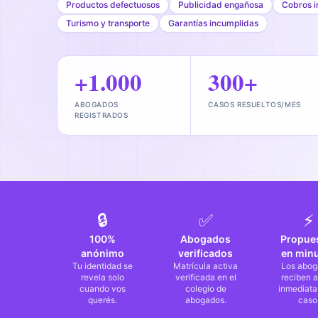
Productos defectuosos
Publicidad engañosa
Cobros i
Turismo y transporte
Garantías incumplidas
+1.000
300+
ABOGADOS
CASOS RESUELTOS/MES
REGISTRADOS
🔒
✅
⚡
100%
Abogados
Propue
anónimo
verificados
en min
Tu identidad se
Matrícula activa
Los abog
revela solo
verificada en el
reciben a
cuando vos
colegio de
inmediata
querés.
abogados.
caso