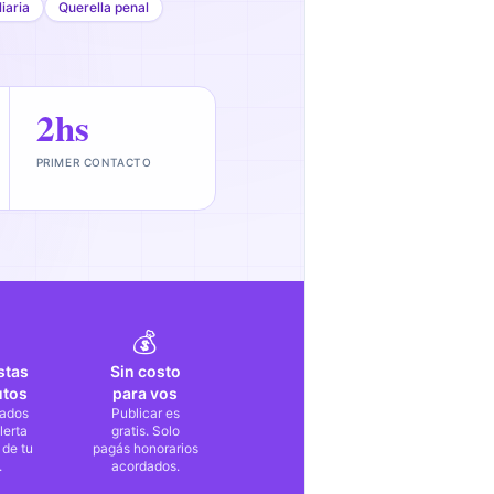
iaria
Querella penal
2hs
PRIMER CONTACTO
💰
stas
Sin costo
utos
para vos
ados
Publicar es
lerta
gratis. Solo
 de tu
pagás honorarios
.
acordados.