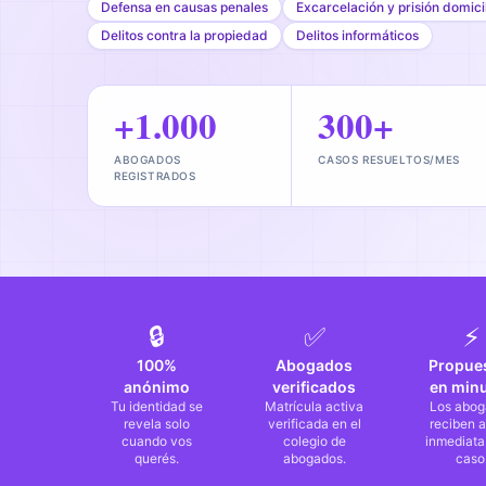
Defensa en causas penales
Excarcelación y prisión domicil
Delitos contra la propiedad
Delitos informáticos
+1.000
300+
ABOGADOS
CASOS RESUELTOS/MES
REGISTRADOS
🔒
✅
⚡
100%
Abogados
Propue
anónimo
verificados
en min
Tu identidad se
Matrícula activa
Los abog
revela solo
verificada en el
reciben a
cuando vos
colegio de
inmediata
querés.
abogados.
caso