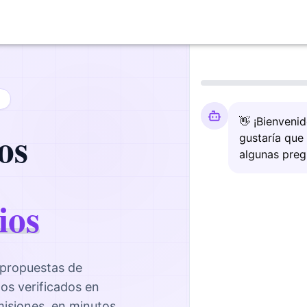
👋 ¡Bienveni
os
gustaría que
algunas preg
ios
 propuestas de
nos
verificados en
omisiones, en minutos.