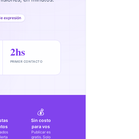
de expresión
2hs
PRIMER CONTACTO
💰
stas
Sin costo
utos
para vos
ados
Publicar es
lerta
gratis. Solo