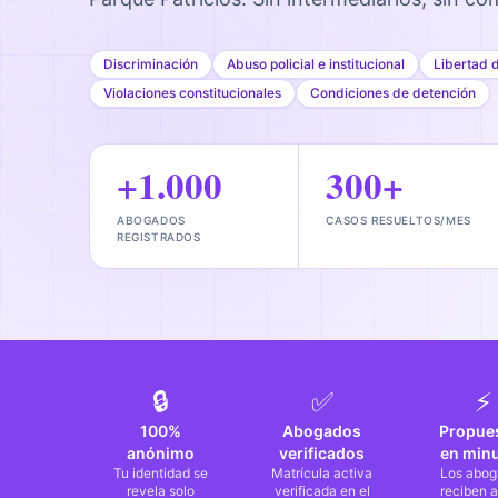
Discriminación
Abuso policial e institucional
Libertad 
Violaciones constitucionales
Condiciones de detención
+1.000
300+
ABOGADOS
CASOS RESUELTOS/MES
REGISTRADOS
🔒
✅
⚡
100%
Abogados
Propue
anónimo
verificados
en min
Tu identidad se
Matrícula activa
Los abog
revela solo
verificada en el
reciben a