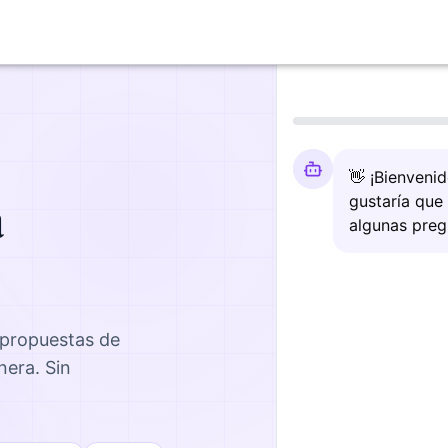
👋 ¡Bienveni
a
gustaría que
algunas preg
 propuestas de
nera
. Sin