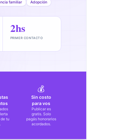
encia familiar
Adopción
2hs
PRIMER CONTACTO
💰
stas
Sin costo
utos
para vos
ados
Publicar es
lerta
gratis. Solo
 de tu
pagás honorarios
.
acordados.