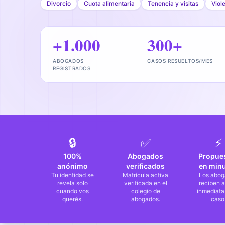
Divorcio
Cuota alimentaria
Tenencia y visitas
Viol
+1.000
300+
ABOGADOS
CASOS RESUELTOS/MES
REGISTRADOS
🔒
✅
⚡
100%
Abogados
Propue
anónimo
verificados
en min
Tu identidad se
Matrícula activa
Los abog
revela solo
verificada en el
reciben a
cuando vos
colegio de
inmediata
querés.
abogados.
caso