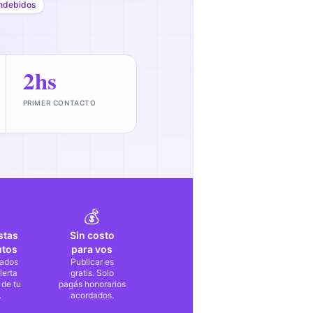
ndebidos
2hs
PRIMER CONTACTO
💰
stas
Sin costo
utos
para vos
ados
Publicar es
lerta
gratis. Solo
 de tu
pagás honorarios
.
acordados.