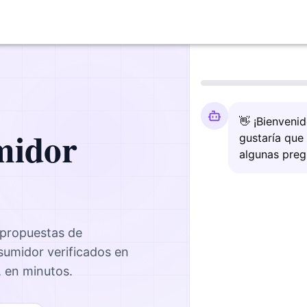
👋 ¡Bienveni
midor
gustaría que
algunas preg
 propuestas de
nsumidor
verificados en
, en minutos.