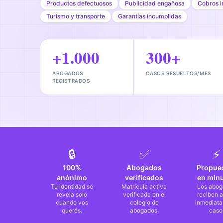
Productos defectuosos
Publicidad engañosa
Cobros i
Turismo y transporte
Garantías incumplidas
+1.000
300+
ABOGADOS
CASOS RESUELTOS/MES
REGISTRADOS
🔒
✅
⚡
100%
Abogados
Propue
anónimo
verificados
en min
Tu identidad se
Matrícula activa
Los abog
revela solo
verificada en el
reciben a
cuando vos
colegio de
inmediata
querés.
abogados.
caso