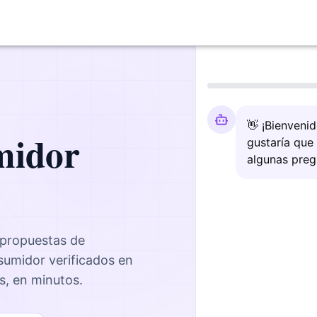
👋 ¡Bienveni
midor
gustaría que
algunas preg
 propuestas de
nsumidor
verificados en
es, en minutos.