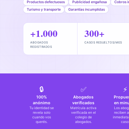
Productos defectuosos
Publicidad engañosa
Cobros i
Turismo y transporte
Garantías incumplidas
+1.000
300+
ABOGADOS
CASOS RESUELTOS/MES
REGISTRADOS
🔒
✅
⚡
100%
Abogados
Propue
anónimo
verificados
en min
Tu identidad se
Matrícula activa
Los abog
revela solo
verificada en el
reciben a
cuando vos
colegio de
inmediata
querés.
abogados.
caso