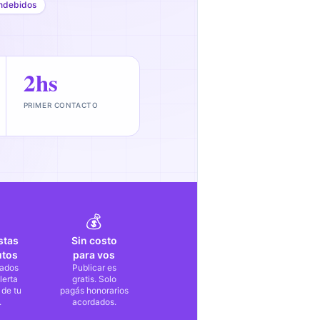
ndebidos
2hs
PRIMER CONTACTO
💰
stas
Sin costo
utos
para vos
ados
Publicar es
lerta
gratis. Solo
 de tu
pagás honorarios
.
acordados.