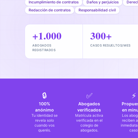
Incumplimiento de contratos
Daños y perjuicios
Derec
Redacción de contratos
Responsabilidad civil
+1.000
300+
ABOGADOS
CASOS RESUELTOS/MES
REGISTRADOS
🔒
✅
⚡
100%
Abogados
Propue
anónimo
verificados
en min
Tu identidad se
Matrícula activa
Los abog
revela solo
verificada en el
reciben a
cuando vos
colegio de
inmediata
querés.
abogados.
caso