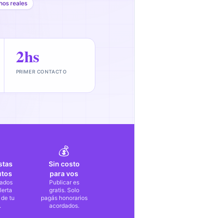
hos reales
2hs
PRIMER CONTACTO
💰
stas
Sin costo
utos
para vos
ados
Publicar es
lerta
gratis. Solo
 de tu
pagás honorarios
.
acordados.