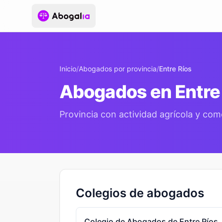
Inicio
/
Abogados por provincia
/
Entre Ríos
Abogados en Entre
Provincia con actividad agrícola y com
Colegios de abogados
Colegio de Abogados de Entre Ríos