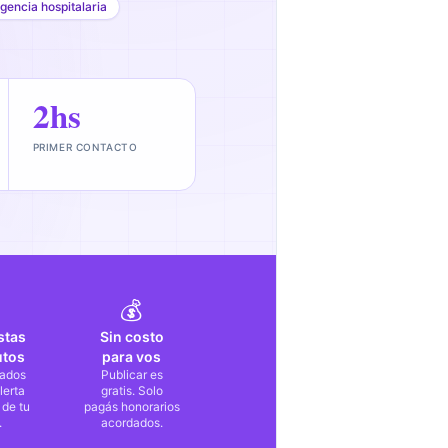
gencia hospitalaria
2hs
PRIMER CONTACTO
💰
stas
Sin costo
utos
para vos
ados
Publicar es
lerta
gratis. Solo
 de tu
pagás honorarios
.
acordados.