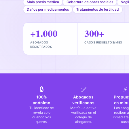
Mala praxis médica
Cobertura de obras sociales
Negli
Daños por medicamentos
Tratamientos de fertilidad
+1.000
300+
ABOGADOS
CASOS RESUELTOS/MES
REGISTRADOS
🔒
✅
⚡
100%
Abogados
Propue
anónimo
verificados
en min
Tu identidad se
Matrícula activa
Los abog
revela solo
verificada en el
reciben a
cuando vos
colegio de
inmediata
querés.
abogados.
caso