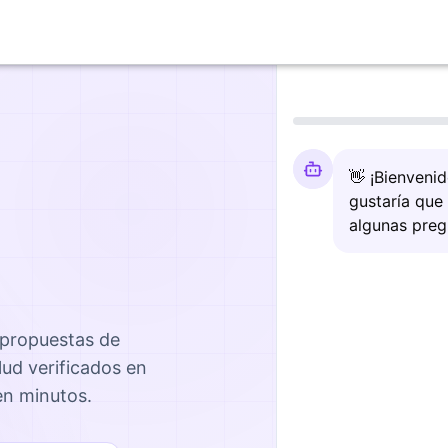
👋 ¡Bienveni
gustaría que
algunas preg
 propuestas de
lud
verificados en
 en minutos.