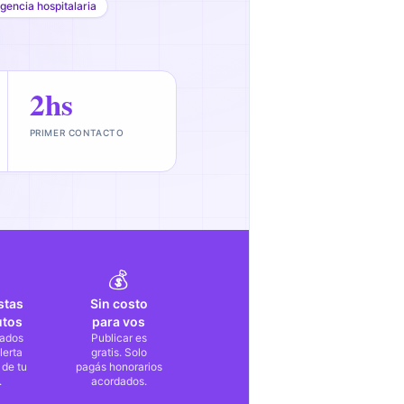
gencia hospitalaria
2hs
PRIMER CONTACTO
💰
stas
Sin costo
utos
para vos
ados
Publicar es
lerta
gratis. Solo
 de tu
pagás honorarios
.
acordados.