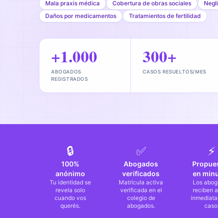
Mala praxis médica
Cobertura de obras sociales
Negli
Daños por medicamentos
Tratamientos de fertilidad
+1.000
300+
ABOGADOS
CASOS RESUELTOS/MES
REGISTRADOS
🔒
✅
⚡
100%
Abogados
Propue
anónimo
verificados
en min
Tu identidad se
Matrícula activa
Los abog
revela solo
verificada en el
reciben a
cuando vos
colegio de
inmediata
querés.
abogados.
caso