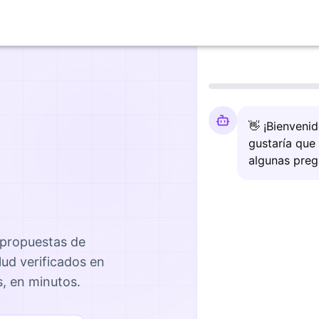
👋 ¡Bienveni
gustaría que
algunas preg
 propuestas de
lud
verificados en
s, en minutos.