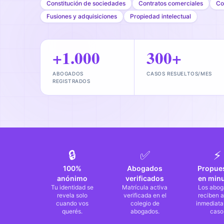
Constitución de sociedades
Contratos comerciales
Co
Fusiones y adquisiciones
Propiedad intelectual
+1.000
300+
ABOGADOS
CASOS RESUELTOS/MES
REGISTRADOS
🔒
✅
⚡
100%
Abogados
Propue
anónimo
verificados
en min
Tu identidad se
Matrícula activa
Los abog
revela solo
verificada en el
reciben a
cuando vos
colegio de
inmediata
querés.
abogados.
caso