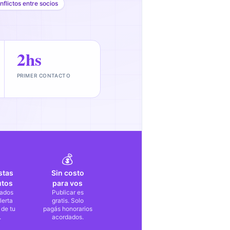
nflictos entre socios
2hs
PRIMER CONTACTO
💰
stas
Sin costo
utos
para vos
ados
Publicar es
lerta
gratis. Solo
 de tu
pagás honorarios
.
acordados.