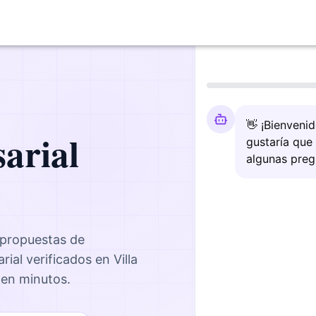
👋 ¡Bienveni
arial
gustaría que
algunas preg
 propuestas de
rial
verificados en
Villa
, en minutos.