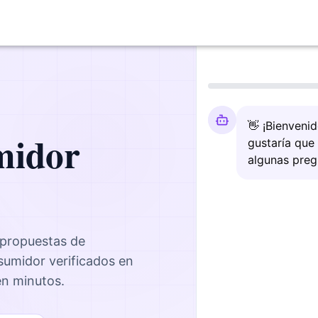
👋 ¡Bienveni
midor
gustaría que
algunas preg
 propuestas de
nsumidor
verificados en
 en minutos.