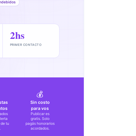
ndebidos
2hs
PRIMER CONTACTO
💰
stas
Sin costo
utos
para vos
ados
Publicar es
lerta
gratis. Solo
 de tu
pagás honorarios
.
acordados.