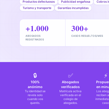
Productos defectuosos
Publicidad engañosa
Cobros i
Turismo y transporte
Garantías incumplidas
+1.000
300+
ABOGADOS
CASOS RESUELTOS/MES
REGISTRADOS
🔒
✅
⚡
100%
Abogados
Propue
anónimo
verificados
en min
Tu identidad se
Matrícula activa
Los abog
revela solo
verificada en el
reciben a
cuando vos
colegio de
inmediata
querés.
abogados.
caso