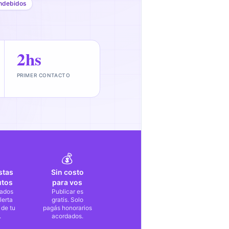
ndebidos
2hs
PRIMER CONTACTO
💰
stas
Sin costo
utos
para vos
ados
Publicar es
lerta
gratis. Solo
 de tu
pagás honorarios
.
acordados.