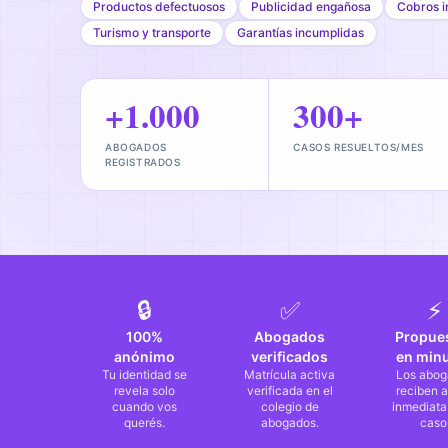
Productos defectuosos
Publicidad engañosa
Cobros i
Turismo y transporte
Garantías incumplidas
+1.000
300+
ABOGADOS
CASOS RESUELTOS/MES
REGISTRADOS
🔒
✅
⚡
100%
Abogados
Propue
anónimo
verificados
en min
Tu identidad se
Matrícula activa
Los abog
revela solo
verificada en el
reciben a
cuando vos
colegio de
inmediata
querés.
abogados.
caso