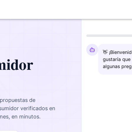
👋 ¡Bienveni
midor
gustaría que
algunas preg
 propuestas de
nsumidor
verificados en
ones, en minutos.