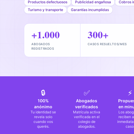
Productos defectuosos
Publicidad engañosa
Cobros i
Turismo y transporte
Garantías incumplidas
+1.000
300+
ABOGADOS
CASOS RESUELTOS/MES
REGISTRADOS
🔒
✅
⚡
100%
Abogados
Propue
anónimo
verificados
en min
Tu identidad se
Matrícula activa
Los abog
revela solo
verificada en el
reciben a
cuando vos
colegio de
inmediata
querés.
abogados.
caso