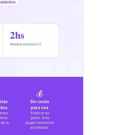
ndebidos
2hs
PRIMER CONTACTO
💰
stas
Sin costo
utos
para vos
ados
Publicar es
lerta
gratis. Solo
 de tu
pagás honorarios
.
acordados.