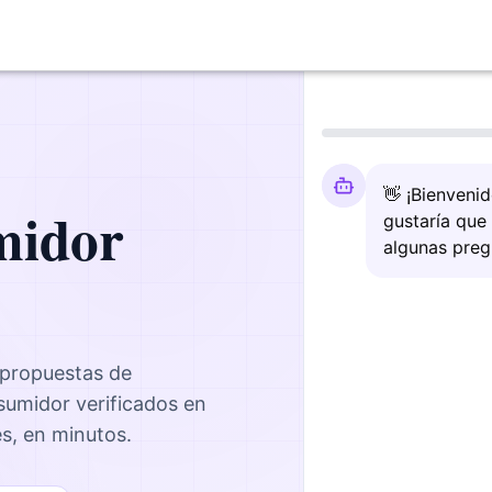
👋 ¡Bienveni
midor
gustaría que
algunas preg
 propuestas de
nsumidor
verificados en
es, en minutos.