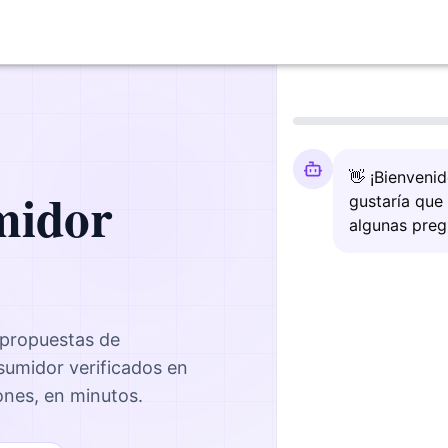
👋 ¡Bienveni
midor
gustaría que
algunas preg
 propuestas de
nsumidor
verificados en
iones, en minutos.