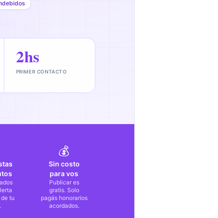
ndebidos
2hs
PRIMER CONTACTO
💰
stas
Sin costo
utos
para vos
ados
Publicar es
lerta
gratis. Solo
 de tu
pagás honorarios
.
acordados.