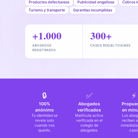
Productos defectuosos
Publicidad engañosa
Cobros i
Turismo y transporte
Garantías incumplidas
+1.000
300+
ABOGADOS
CASOS RESUELTOS/MES
REGISTRADOS
🔒
✅
⚡
100%
Abogados
Propue
anónimo
verificados
en min
Tu identidad se
Matrícula activa
Los abog
revela solo
verificada en el
reciben a
cuando vos
colegio de
inmediata
querés.
abogados.
caso