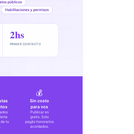
atos públicos
Habilitaciones y permisos
2hs
PRIMER CONTACTO
💰
stas
Sin costo
utos
para vos
ados
Publicar es
lerta
gratis. Solo
 de tu
pagás honorarios
.
acordados.