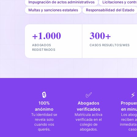
Impugnación de actos administrativos
Licitaciones y contr
Multas y sanciones estatales
Responsabilidad del Estado
+1.000
300+
ABOGADOS
CASOS RESUELTOS/MES
REGISTRADOS
🔒
✅
⚡
100%
Abogados
Propue
anónimo
verificados
en min
Tu identidad se
Matrícula activa
Los abog
revela solo
verificada en el
reciben a
cuando vos
colegio de
inmediata
querés.
abogados.
caso